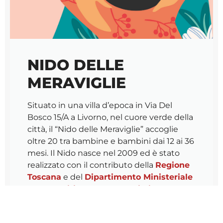
NIDO DELLE
MERAVIGLIE
Situato in una villa d’epoca in Via Del
Bosco 15/A a Livorno, nel cuore verde della
città, il “Nido delle Meraviglie” accoglie
oltre 20 tra bambine e bambini dai 12 ai 36
mesi. Il Nido nasce nel 2009 ed è stato
realizzato con il contributo della
Regione
Toscana
e del
Dipartimento Ministeriale
per le Politiche per la Famiglia
. Si tratta
di una struttura accreditata e
convenzionato con il
Comune di Livorno
.